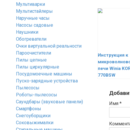
Мультиварки
Мультистайлеры
Наручные часы
Насосы садовые
Наушники
Обогреватели
Очки виртуальной реальности
Пароочистители
Инструкция к
Пилы цепные
микроволнов
Пилы циркулярные
печи Winia KO
Посудомоечные машины
770BSW
Пуско-зарядные устройства
Пылесосы
Добави
Роботы-пылесосы
Саундбары (звуковые панели)
Имя
*
Смартфоны
Снегоуборщики
Соковыжималки
Коммент
Стиральные машины