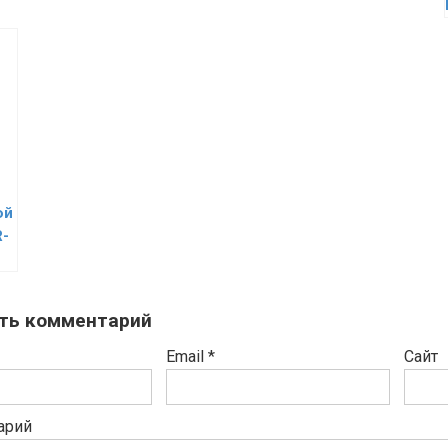
ой
R-
ть комментарий
Email
*
Сайт
арий