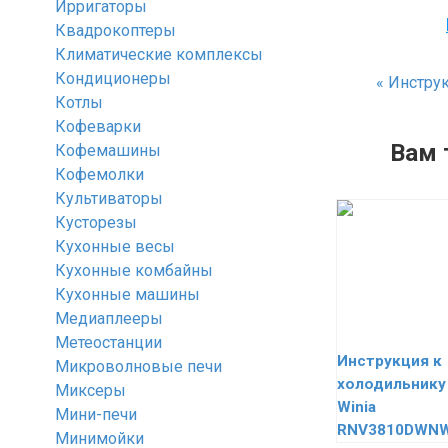
Ирригаторы
Квадрокоптеры
Климатические комплексы
Кондиционеры
«
Инструк
Котлы
Кофеварки
Вам 
Кофемашины
Кофемолки
Культиваторы
Кусторезы
Кухонные весы
Кухонные комбайны
Кухонные машины
Медиаплееры
Метеостанции
Инструкция к
Микроволновые печи
холодильнику
Миксеры
Winia
Мини-печи
RNV3810DWN
Минимойки