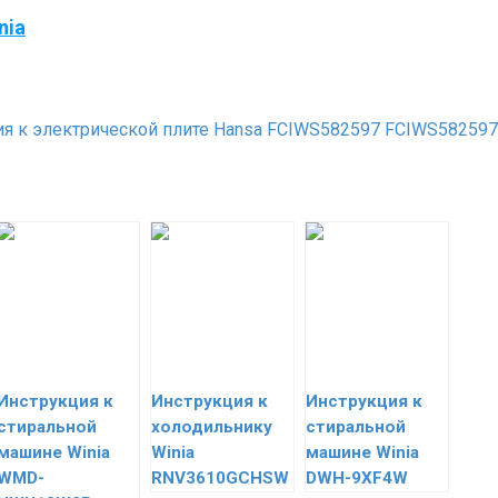
nia
я к электрической плите Hansa FCIWS582597 FCIWS582597
Инструкция к
Инструкция к
Инструкция к
стиральной
холодильнику
стиральной
машине Winia
Winia
машине Winia
WMD-
RNV3610GCHSW
DWH-9XF4W