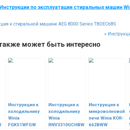
Инструкции по эксплуатации стиральных машин Wi
ция к стиральной машине AEG 8000 Series T8DEC68S
»
Инструкци
также может быть интересно
Инструкция к
Инструкция к
Инструкция к
холодильнику
холодильнику
микроволновой
Winia
Winia
печи Winia KOR-
W
FGK51WFGW
RNV3310GCHBW
662BWW