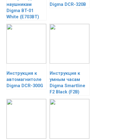
наушникам
Digma DCR-320B
Digma BT-01
White (E703BT)
Инструкция к
Инструкция к
автомагнитоле
умным часам
Digma DCR-300G
Digma Smartline
F2 Black (F2B)