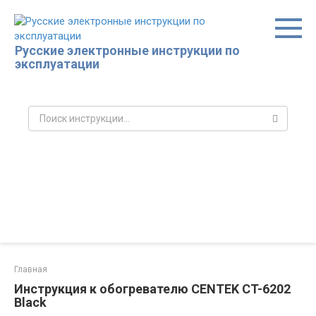
Перейти
к
контенту
Русские электронные инструкции по
эксплуатации
Поиск:
Главная
Инструкция к обогревателю CENTEK CT-6202
Black