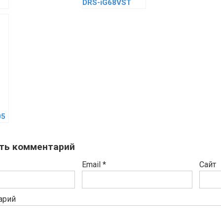
DRS-iG68VST
05
ть комментарий
Email
*
Сайт
арий