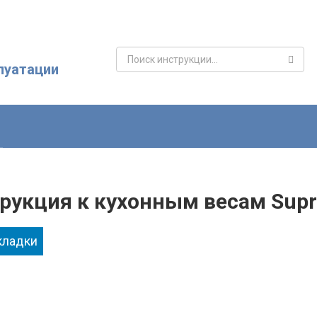
Поиск:
луатации
рукция к кухонным весам Sup
кладки