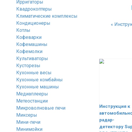
Ирригаторы
Квадрокоптеры
Климатические комплексы
Кондиционеры
«
Инструк
Котлы
Кофеварки
Кофемашины
Кофемолки
Культиваторы
Кусторезы
Кухонные весы
Кухонные комбайны
Кухонные машины
Медиаплееры
Метеостанции
Инструкция к
Микроволновые печи
автомобильн
Миксеры
радар-
Мини-печи
детектору Sup
Минимойки