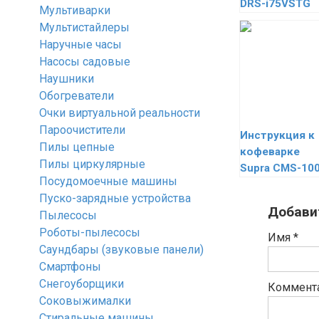
DRS-i75VSTG
Мультиварки
Мультистайлеры
Наручные часы
Насосы садовые
Наушники
Обогреватели
Очки виртуальной реальности
Пароочистители
Инструкция к
Пилы цепные
кофеварке
Пилы циркулярные
Supra CMS-10
Посудомоечные машины
Пуско-зарядные устройства
Добави
Пылесосы
Роботы-пылесосы
Имя
*
Саундбары (звуковые панели)
Смартфоны
Снегоуборщики
Коммент
Соковыжималки
Стиральные машины