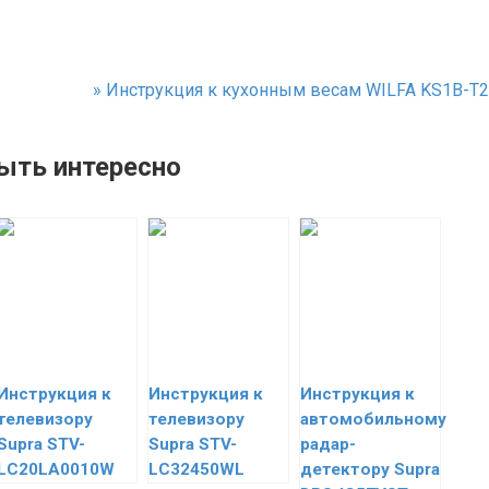
»
Инструкция к кухонным весам WILFA KS1B-T2
ыть интересно
Инструкция к
Инструкция к
Инструкция к
телевизору
телевизору
автомобильному
Supra STV-
Supra STV-
радар-
LC20LA0010W
LC32450WL
детектору Supra