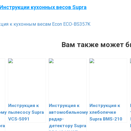
Инструкции кухонных весов Supra
ция к кухонным весам Econ ECO-BS357K
Вам также может б
Инструкция к
Инструкция к
Инструкция к
ому
пылесосу Supra
автомобильному
хлебопечке
VCS-5091
радар-
Supra BMS-210
ra
детектору Supra