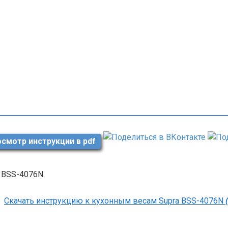
смотр инструкции в pdf
 BSS-4076N.
Скачать инструкцию к кухонным весам Supra BSS-4076N