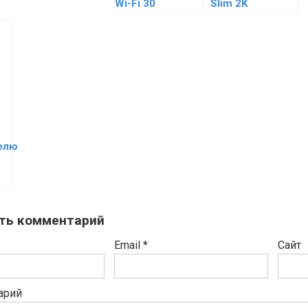
Wi-Fi 30
Slim 2K
елю
ть комментарий
Email
*
Сайт
арий