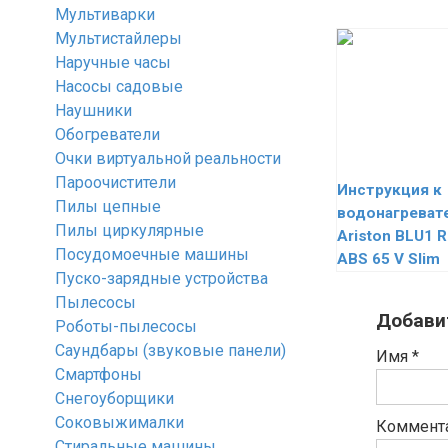
Мультиварки
Мультистайлеры
Наручные часы
Насосы садовые
Наушники
Обогреватели
Очки виртуальной реальности
Пароочистители
Инструкция к
Пилы цепные
водонагреват
Пилы циркулярные
Ariston BLU1 R
Посудомоечные машины
ABS 65 V Slim
Пуско-зарядные устройства
Пылесосы
Добави
Роботы-пылесосы
Саундбары (звуковые панели)
Имя
*
Смартфоны
Снегоуборщики
Соковыжималки
Коммент
Стиральные машины