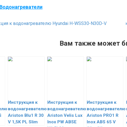
Водонагреватели
ция к водонагревателю Hyundai H-WSS30-N30D-V
Вам также может б
Инструкция к
Инструкция к
Инструкция к
елю
водонагревателю
водонагревателю
водонагревателю
S
Ariston Blu1 R 30
Ariston Velis Lux
Ariston PRO1 R
V 1,5K PL Slim
Inox PW ABSE
Inox ABS 65 V