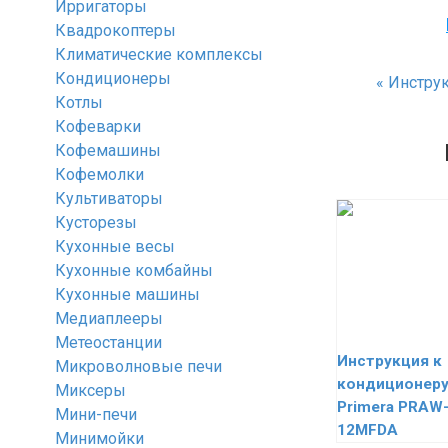
Ирригаторы
Квадрокоптеры
Климатические комплексы
Кондиционеры
«
Инструк
Котлы
Кофеварки
Кофемашины
Кофемолки
Культиваторы
Кусторезы
Кухонные весы
Кухонные комбайны
Кухонные машины
Медиаплееры
Метеостанции
Инструкция к
Микроволновые печи
кондиционер
Миксеры
Primera PRAW
Мини-печи
12MFDA
Минимойки