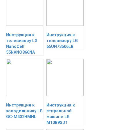
Инструкция к
Инструкция к
телевизору LG
телевизору LG
NanoCell
65UN73506LB
55NANO866NA
Инструкция к
Инструкция к
холодильнику LG
стиральной
GC-M432HMHL
машине LG
M10B9SD1