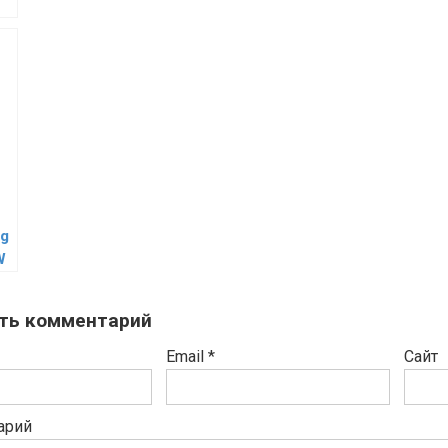
ig
W
ть комментарий
Email
*
Сайт
арий