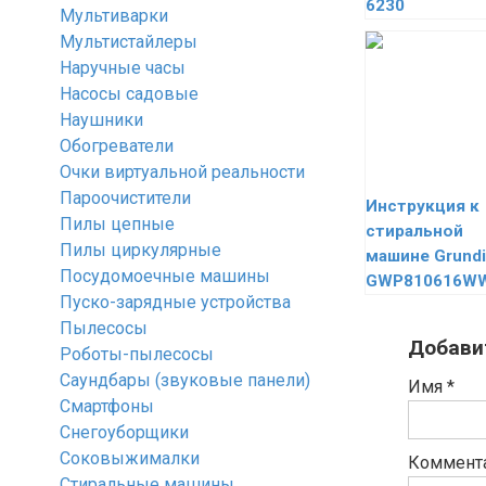
6230
Мультиварки
Мультистайлеры
Наручные часы
Насосы садовые
Наушники
Обогреватели
Очки виртуальной реальности
Пароочистители
Инструкция к
Пилы цепные
стиральной
Пилы циркулярные
машине Grund
Посудомоечные машины
GWP810616W
Пуско-зарядные устройства
Пылесосы
Добави
Роботы-пылесосы
Саундбары (звуковые панели)
Имя
*
Смартфоны
Снегоуборщики
Соковыжималки
Коммент
Стиральные машины