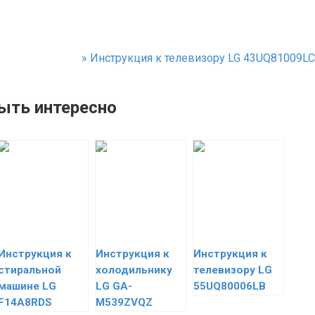
»
Инструкция к телевизору LG 43UQ81009LC
ыть интересно
Инструкция к
Инструкция к
Инструкция к
стиральной
холодильнику
телевизору LG
машине LG
LG GA-
55UQ80006LB
F14A8RDS
M539ZVQZ