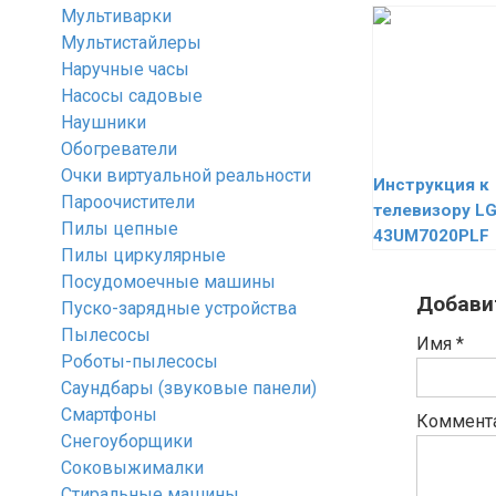
Мультиварки
Мультистайлеры
Наручные часы
Насосы садовые
Наушники
Обогреватели
Очки виртуальной реальности
Инструкция к
Пароочистители
телевизору L
Пилы цепные
43UM7020PLF
Пилы циркулярные
Посудомоечные машины
Добави
Пуско-зарядные устройства
Пылесосы
Имя
*
Роботы-пылесосы
Саундбары (звуковые панели)
Смартфоны
Коммент
Снегоуборщики
Соковыжималки
Стиральные машины