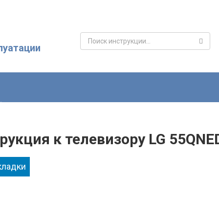
Поиск:
луатации
рукция к телевизору LG 55QN
кладки