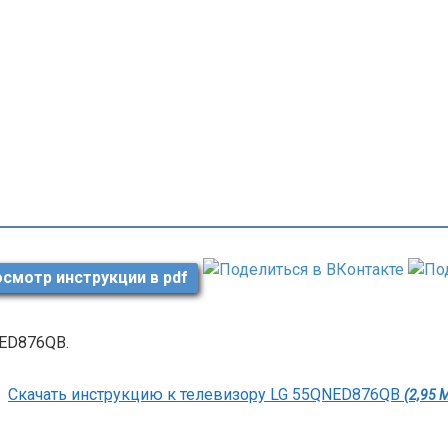
смотр инструкции в pdf
ED876QB.
Скачать инструкцию к телевизору LG 55QNED876QB
(2,95 