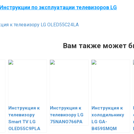
Инструкции по эксплуатации телевизоров LG
ция к телевизору LG OLED55C24LA
Вам также может б
Инструкция к
Инструкция к
Инструкция к
телевизору
телевизору LG
холодильнику
Smart TV LG
75NANO766PA
LG GA-
OLED55C9PLA
B459SMQM