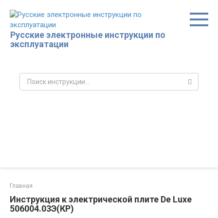
Перейти
к
контенту
Русские электронные инструкции по
эксплуатации
Поиск:
Главная
Инструкция к электрической плите De Luxe
506004.03Э(КР)