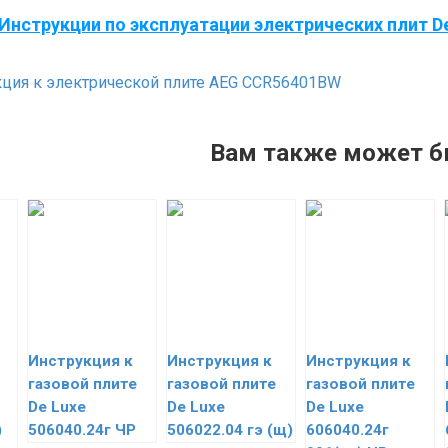
Инструкции по эксплуатации электрических плит D
ция к электрической плите AEG CCR56401BW
Вам также может б
Инструкция к
Инструкция к
Инструкция к
газовой плите
газовой плите
газовой плите
De Luxe
De Luxe
De Luxe
)
506040.24г ЧР
506022.04 гэ (щ)
606040.24г