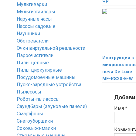
ЧР
Мультиварки
Мультистайлеры
Наручные часы
Насосы садовые
Наушники
Обогреватели
Очки виртуальной реальности
Пароочистители
Инструкция к
Пилы цепные
микроволнов
Пилы циркулярные
печи De Luxe
Посудомоечные машины
MF-RS20-E-W
Пуско-зарядные устройства
Пылесосы
Добави
Роботы-пылесосы
Саундбары (звуковые панели)
Имя
*
Смартфоны
Снегоуборщики
Соковыжималки
Коммент
Стиральные машины