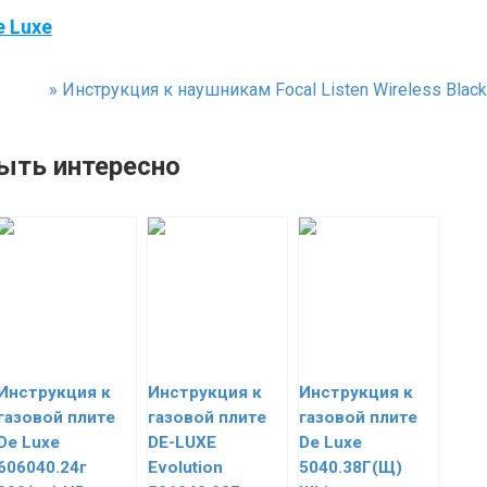
e Luxe
»
Инструкция к наушникам Focal Listen Wireless Black
ыть интересно
Инструкция к
Инструкция к
Инструкция к
газовой плите
газовой плите
газовой плите
De Luxe
DE-LUXE
De Luxe
606040.24г
Evolution
5040.38Г(Щ)