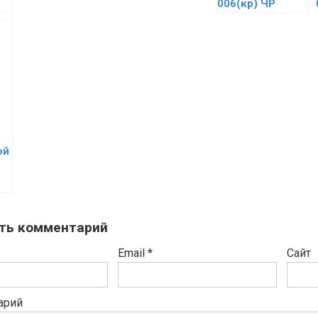
006(кр) ЧР
ой
ть комментарий
Email
*
Сайт
арий