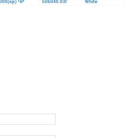
000(кр) ЧР
506040.03Г
White