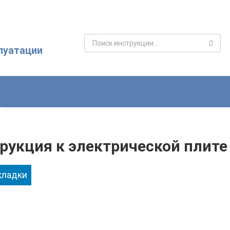
Поиск:
луатации
рукция к электрической плите 
кладки