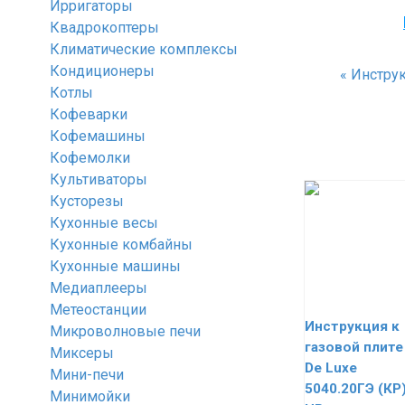
Ирригаторы
Квадрокоптеры
Климатические комплексы
Кондиционеры
«
Инструк
Котлы
Кофеварки
Кофемашины
Кофемолки
Культиваторы
Кусторезы
Кухонные весы
Кухонные комбайны
Кухонные машины
Медиаплееры
Метеостанции
Инструкция к
Микроволновые печи
газовой плите
Миксеры
De Luxe
Мини-печи
5040.20ГЭ (КР
Минимойки