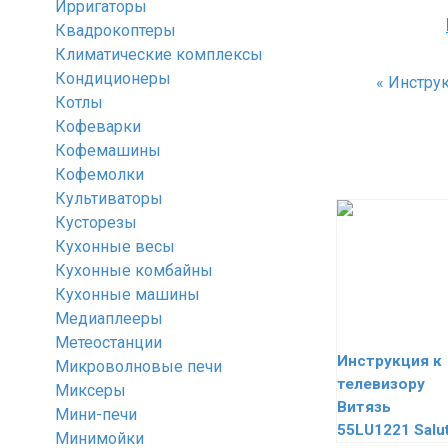
Ирригаторы
Квадрокоптеры
Климатические комплексы
Кондиционеры
«
Инструк
Котлы
Кофеварки
Кофемашины
Кофемолки
Культиваторы
Кусторезы
Кухонные весы
Кухонные комбайны
Кухонные машины
Медиаплееры
Метеостанции
Инструкция к
Микроволновые печи
телевизору
Миксеры
Витязь
Мини-печи
55LU1221 Salu
Минимойки