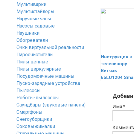
Мультиварки
Мультистайлеры
Наручные часы
Насосы садовые
Наушники
Обогреватели
Очки виртуальной реальности
Пароочистители
Инструкция к
Пилы цепные
телевизору
Пилы циркулярные
Витязь
Посудомоечные машины
65LU1204 Sma
Пуско-зарядные устройства
Пылесосы
Добави
Роботы-пылесосы
Саундбары (звуковые панели)
Имя
*
Смартфоны
Снегоуборщики
Соковыжималки
Коммент
Стиральные машины