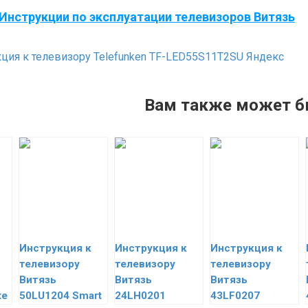
Инструкции по эксплуатации телевизоров Витязь
ция к телевизору Telefunken TF-LED55S11T2SU Яндекс
Вам также может б
Инструкция к
Инструкция к
Инструкция к
телевизору
телевизору
телевизору
Витязь
Витязь
Витязь
te
50LU1204 Smart
24LH0201
43LF0207