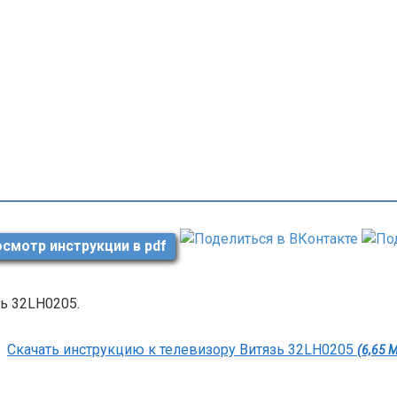
смотр инструкции в pdf
ь 32LH0205.
Скачать инструкцию к телевизору Витязь 32LH0205
(6,65 