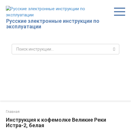
Перейти
к
контенту
Русские электронные инструкции по
эксплуатации
Поиск:
Главная
Инструкция к кофемолке Великие Реки
Истра-2, белая