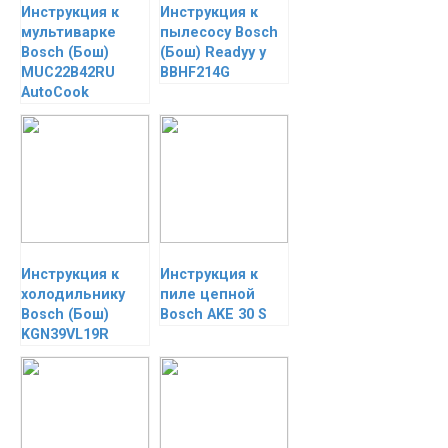
Инструкция к
Инструкция к
мультиварке
пылесосу Bosch
Bosch (Бош)
(Бош) Readyy y
MUC22B42RU
BBHF214G
AutoCook
Инструкция к
Инструкция к
холодильнику
пиле цепной
Bosch (Бош)
Bosch AKE 30 S
KGN39VL19R