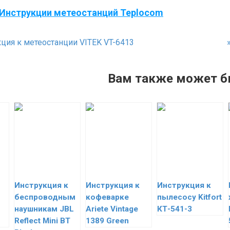
Инструкции метеостанций Teplocom
ция к метеостанции VITEK VT-6413
Вам также может б
Инструкция к
Инструкция к
Инструкция к
беспроводным
кофеварке
пылесосу Kitfort
наушникам JBL
Ariete Vintage
КТ-541-3
Reflect Mini BT
1389 Green