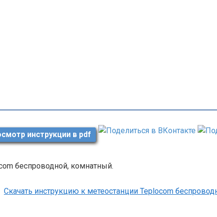
смотр инструкции в pdf
com беспроводной, комнатный.
Скачать инструкцию к метеостанции Teplocom беспровод