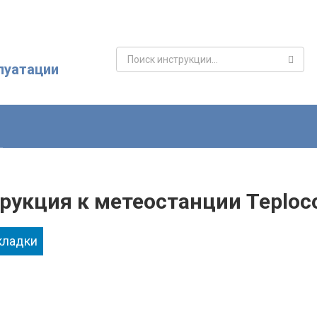
Поиск:
луатации
рукция к метеостанции Teplo
кладки