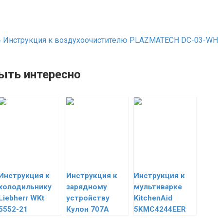
»
Инструкция к воздухоочистителю PLAZMATECH DC-03-WH
ыть интересно
Инструкция к
Инструкция к
Инструкция к
холодильнику
зарядному
мультиварке
Liebherr WKt
устройству
KitchenAid
5552-21
Кулон 707А
5KMC4244EER